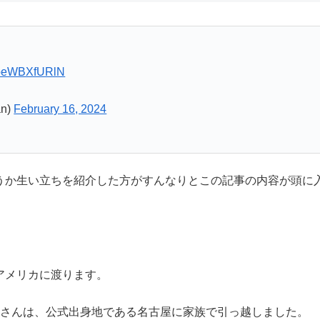
m/beWBXfURlN
an)
February 16, 2024
うか生い立ちを紹介した方がすんなりとこの記事の内容が頭に
。
アメリカに渡ります。
二さんは、公式出身地である名古屋に家族で引っ越しました。