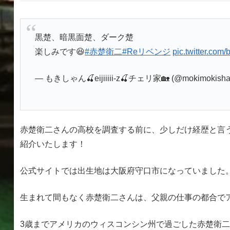
黒楚、暗黒面楚、ダーク楚
楽しみです😆
#赤楚衛二
#Reリベンジ
pic.twitter.co
— もきしゃん🍒eijiiiii-z🍒チェリ家🏡 (@mokimokish
赤楚衛二さんの高校を調査する前に、少しだけ経歴と言
紹介いたします！
公式サイトでは出生地は大阪府守口市になっていました
生まれて間もなく赤楚衛二さんは、父親の仕事の都合で
3歳までアメリカのウィスコンシン州で過ごした赤楚衛