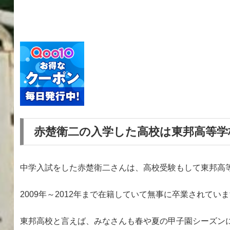
赤楚衛二の入学した高校は東邦高等学
中学入試をした赤楚衛二さんは、高校受験もして東邦高
2009年～2012年まで在籍していて無事に卒業されてい
東邦高校と言えば、みなさんも春や夏の甲子園シーズン