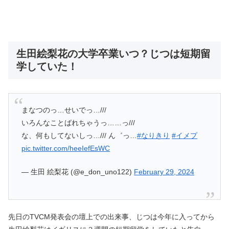
生田絵梨花の大学卒業いつ？じつは短期留
学していた！
まなつのっ…せいでっ…///
いろんなことばれちゃうっ……っ///
な、何もしてないしっ…/// ん゛っ…
#なりきり
#イメプ
pic.twitter.com/heeIefEsWC
— 生田 絵梨花 (@e_don_uno122)
February 29, 2024
先日のTVCM発表会の壇上での出来事、じつは今年に入ってから