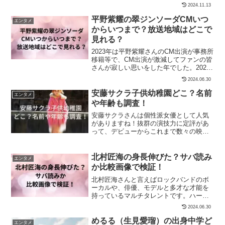
ではエリちゃんがデクの元へ行きたくて
2024.11.13
も...
平野紫耀の翠ジンソーダCMいつ
エンタメ
からいつまで？放送地域はどこで
見れる？
2023年は平野紫耀さんのCM出演が事務所
移籍等で、CM出演が激減してファンの皆
さんが寂しい思いをした年でした。2024
年になり本格的に活動が活発化している
2024.06.30
平野...
安藤サクラ子供幼稚園どこ？名前
エンタメ
や年齢も調査！
安藤サクラさんは個性派女優として人気
がありますね！抜群の演技力に定評があ
って、デビューからこれまで数々の映画
や舞台で活躍されています。代表作は
2018年に、主演...
北村匠海の身長伸びた？サバ読み
エンタメ
か比較画像で検証！
北村匠海さんと言えばロックバンドのボ
ーカルや、俳優、モデルと多才な才能を
持っているマルチタレントです。ハーフ
タレントのような甘い顔立ちで、かわい
2024.06.30
い弟みたいなどと...
めるる（生見愛瑠）の出身中学ど
エンタメ