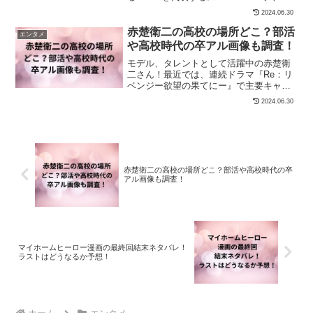
す。このグループがいよいよ単独ライブ
2024.06.30
するこ...
赤楚衛二の高校の場所どこ？部活
エンタメ
や高校時代の卒アル画像も調査！
モデル、タレントとして活躍中の赤楚衛
二さん！最近では、連続ドラマ『Re：リ
ベンジー欲望の果てにー』で主要キャス
ト役を演じる予定です。そんな赤楚衛二
2024.06.30
さんが世間から...
赤楚衛二の高校の場所どこ？部活や高校時代の卒
アル画像も調査！
マイホームヒーロー漫画の最終回結末ネタバレ！
ラストはどうなるか予想！