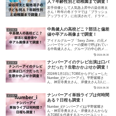
人？年齢性別と幼稚園まで調査！
若手俳優として人気急上昇中の染谷将太
さん！昨年の冬ドラマでは「ブラッシュ
アップライフ」に出演されて、ドラマ内
では福ちゃんを演じ、ストーリーに欠か
せない重要な役柄...
中島健人の高校どこ？部活と偏差
エンタメ
値や卒アル画像まで調査！
アイドルグループ「Sexy Zone」の元メ
ンバーでケンティーの愛称で呼ばれてい
る中島健人さん。グループの中心的メン
バーで、THEアイドルと言っても過言で
2024.06.30
はない...
ナンバーアイのテレビ出演は口パ
エンタメ
クだった？生歌かかぶせか調査！
2024年1月1日にTOBEからデビューした
Number_i(ナンバーアイ)。平野紫耀さ
ん、神宮寺勇太さん、岸優太さん3人によ
るダンスボーカルユニットです。4月...
2024.06.30
ナンバーアイ単独ライブは何時間
エンタメ
ある？日程も調査！
Number_i(ナンバーアイ)は平野紫耀さ
ん・神宮寺勇太さん・岸優太さんからな
るTOBEを代表するスーパーユニットで