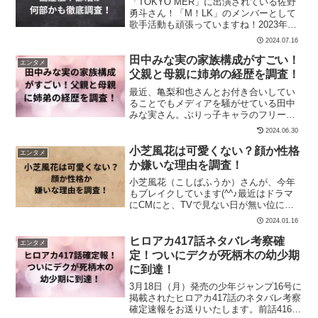
「TOKYO MER」に出演されている佐野
勇斗さん！「M！LK」のメンバーとして
歌手活動も頑張っていますね！2023年の
夏ドラマ「トリリオンゲーム」で目黒連
2024.07.16
さん...
田中みな実の家族構成がすごい！
エンタメ
父親と母親に姉弟の経歴を調査！
最近、亀梨和也さんとお付き合いしてい
ることでもメディアを騒がせている田中
みな実さん。ぶりっ子キャラのフリーア
ナウンサーとしてブレイクし、美容のス
2024.06.30
ペシャリストとし...
小芝風花は可愛くない？顔か性格
エンタメ
か嫌いな理由を調査！
小芝風花（こしばふうか）さんが、今年
もブレイクしています(^^♪最近はドラマ
にCMにと、TVで見ない日が無い位にメ
ディアに出まくっていますね！皆さんも
2024.01.16
知っての通...
ヒロアカ417話ネタバレ考察確
エンタメ
定！ついにデクが死柄木の幼少期
に到達！
3月18日（月）発売の少年ジャンプ16号に
掲載されたヒロアカ417話のネタバレ考察
確定速報をお送りいたします。前話416話