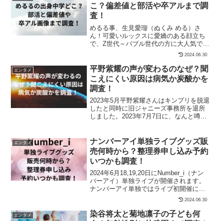
こ？偏差値と部活や卒アルまで調
査！
めるる事、生見愛瑠（ぬくみ める）さ
ん！可愛いルックスに愛嬌のある顔立ち
で、Z世代～バブル世代の方に大人気です
よね！頻繁に、情報番組やバラエティー
2024.06.30
番組にも出演さ...
平野紫耀の声が変わるのなぜ？聞
エンタメ
こえにくい原因は病気か炭酸かを
調査！
2023年5月平野紫耀さんはキンプリを脱退
したと同時に旧ジャニーズ事務所を退所
しました。2023年7月7日に、なんと噂通
り滝沢秀明さんが設立した『TOBE』へ
移...
ナンバーアイ単独ライブグッズ販
エンタメ
売何時から？整理券申し込み予約
いつかも調査！
2024年6月18,19,20日にNumber_i（ナン
バーアイ）単独ライブが開催されます。
ナンバーアイ単独ではライブ初開催にな
るため、ライブグッズはぜひ手にし...
2024.06.30
染谷将太と菊地凛子の子ども何
エンタメ