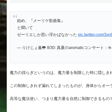
始め、『メーリケ歌曲集』
と聞いて
ゼーリエしか思い浮かばなかった
pic.twitter.com/3x
— りけじょ薫🐸 8/30: 真夏のaromaticコンサート：
魔力の揺らぎというのは、魔力量を制限した時に隠しき
この制御しきれず漏れてしまったものが、身体からオー
高等な魔法使い、つまり魔力量を自然に制御できるもの