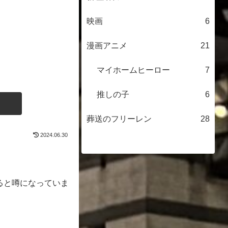
映画
6
漫画アニメ
21
マイホームヒーロー
7
推しの子
6
葬送のフリーレン
28
2024.06.30
ると噂になっていま