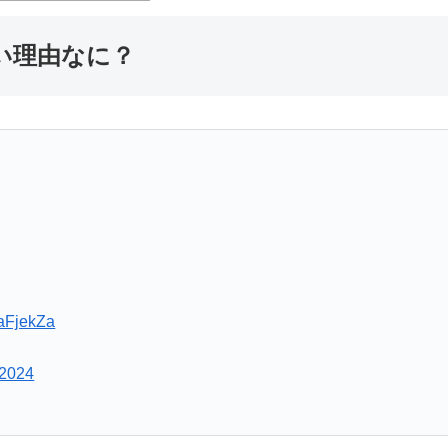
い理由なに？
zaFjekZa
 2024