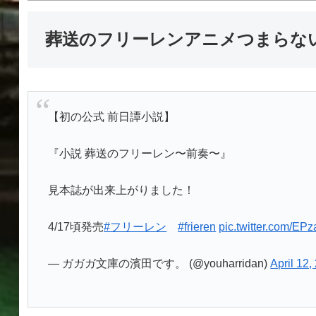
葬送のフリーレンアニメつまらな
【初の公式 前日譚小説】
『小説 葬送のフリーレン〜前奏〜』
見本誌が出来上がりました！
4/17頃発売
#フリーレン
#frieren
pic.twitter.com/EP
— ガガガ文庫の濱田です。 (@youharridan)
April 12,