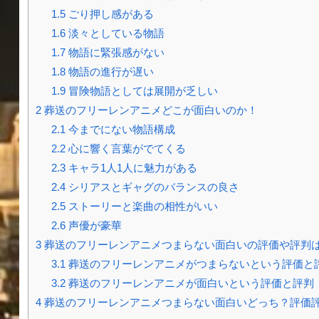
1.5
ごり押し感がある
1.6
淡々としている物語
1.7
物語に緊張感がない
1.8
物語の進行が遅い
1.9
冒険物語としては展開が乏しい
2
葬送のフリーレンアニメどこが面白いのか！
2.1
今までにない物語構成
2.2
心に響く言葉がでてくる
2.3
キャラ1人1人に魅力がある
2.4
シリアスとギャグのバランスの良さ
2.5
ストーリーと楽曲の相性がいい
2.6
声優が豪華
3
葬送のフリーレンアニメつまらない面白いの評価や評判
3.1
葬送のフリーレンアニメがつまらないという評価と
3.2
葬送のフリーレンアニメが面白いという評価と評判
4
葬送のフリーレンアニメつまらない面白いどっち？評価