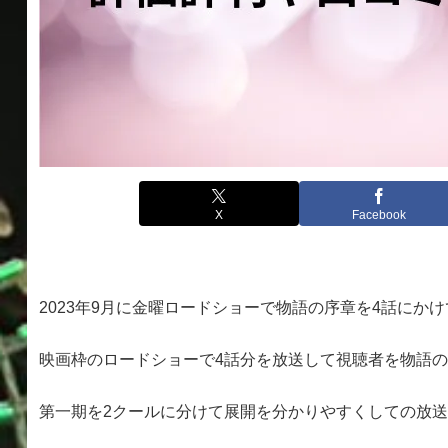
X
Facebook
2023年9月に金曜ロードショーで物語の序章を4話にか
映画枠のロードショーで4話分を放送して視聴者を物語
第一期を2クールに分けて展開を分かりやすくしての放