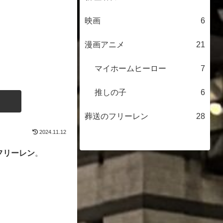
映画
6
漫画アニメ
21
マイホームヒーロー
7
推しの子
6
葬送のフリーレン
28
2024.11.12
フリーレン
。